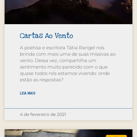
Cartas Ao Vento
A poetisa e escritora Tátia Rangel nos
brinda com mais uma de suas missivas ao
vento. Dessa vez, compartilha um
sentimento muito parecido com o que
quase todos nós estamos vivendo: onde
estão as respostas?
LEIA MAIS
4 de fevereiro de 2021