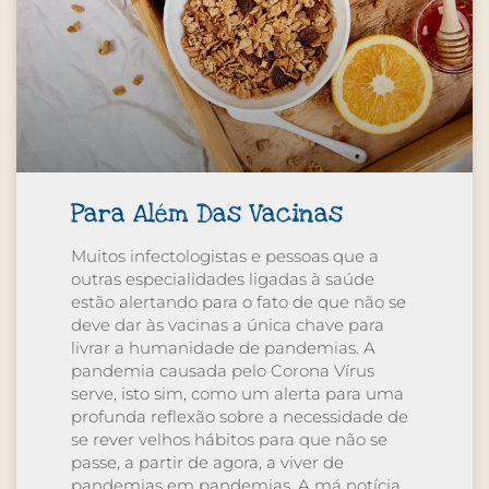
Para Além Das Vacinas
Muitos infectologistas e pessoas que a
outras especialidades ligadas à saúde
estão alertando para o fato de que não se
deve dar às vacinas a única chave para
livrar a humanidade de pandemias. A
pandemia causada pelo Corona Vírus
serve, isto sim, como um alerta para uma
profunda reflexão sobre a necessidade de
se rever velhos hábitos para que não se
passe, a partir de agora, a viver de
pandemias em pandemias. A má notícia