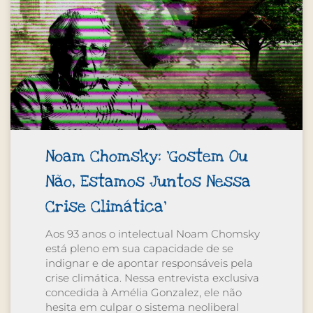
Noam Chomsky: ‘Gostem Ou
Não, Estamos Juntos Nessa
Crise Climática’
Aos 93 anos o intelectual Noam Chomsky
está pleno em sua capacidade de se
indignar e de apontar responsáveis pela
crise climática. Nessa entrevista exclusiva
concedida à Amélia Gonzalez, ele não
hesita em culpar o sistema neoliberal