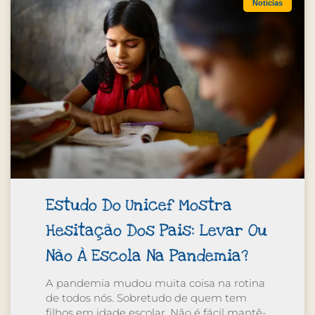
Notícias
Estudo Do Unicef Mostra
Hesitação Dos Pais: Levar Ou
Não À Escola Na Pandemia?
A pandemia mudou muita coisa na rotina
de todos nós. Sobretudo de quem tem
filhos em idade escolar. Não é fácil mantê-