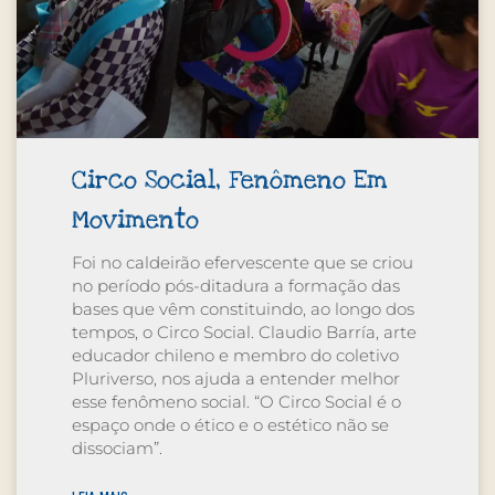
Circo Social, Fenômeno Em
Movimento
Foi no caldeirão efervescente que se criou
no período pós-ditadura a formação das
bases que vêm constituindo, ao longo dos
tempos, o Circo Social. Claudio Barría, arte
educador chileno e membro do coletivo
Pluriverso, nos ajuda a entender melhor
esse fenômeno social. “O Circo Social é o
espaço onde o ético e o estético não se
dissociam”.