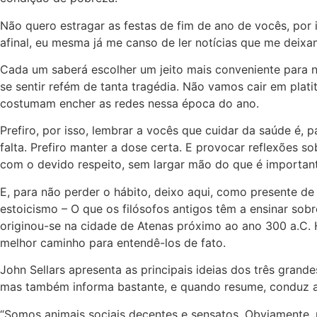
Não quero estragar as festas de fim de ano de vocês, por i
afinal, eu mesma já me canso de ler notícias que me deix
Cada um saberá escolher um jeito mais conveniente para 
se sentir refém de tanta tragédia. Não vamos cair em plat
costumam encher as redes nessa época do ano.
Prefiro, por isso, lembrar a vocês que cuidar da saúde é,
falta. Prefiro manter a dose certa. E provocar reflexões
com o devido respeito, sem largar mão do que é important
E, para não perder o hábito, deixo aqui, como presente de 
estoicismo – O que os filósofos antigos têm a ensinar sob
originou-se na cidade de Atenas próximo ao ano 300 a.C. 
melhor caminho para entendê-los de fato.
John Sellars apresenta as principais ideias dos três grand
mas também informa bastante, e quando resume, conduz a
“Somos animais sociais decentes e sensatos. Obviamente, 