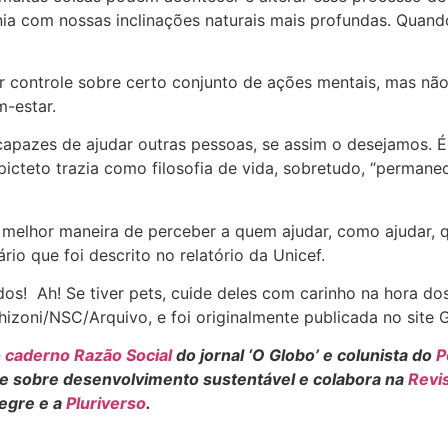
a com nossas inclinações naturais mais profundas. Quand
 controle sobre certo conjunto de ações mentais, mas nã
-estar.
apazes de ajudar outras pessoas, se assim o desejamos. É
Epicteto trazia como filosofia de vida, sobretudo, “perma
 melhor maneira de perceber a quem ajudar, como ajudar, 
io que foi descrito no relatório da Unicef.
dos! Ah! Se tiver pets, cuide deles com carinho na hora do
hizoni/NSC/Arquivo, e foi originalmente publicada no site G
o
caderno Razão Social
do jornal ‘O Globo’ e colunista do
P
ve sobre desenvolvimento sustentável e colabora na
Revis
legre e a
Pluriverso
.