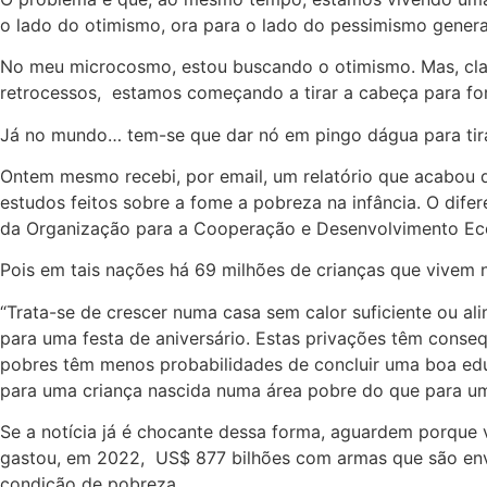
o lado do otimismo, ora para o lado do pessimismo genera
No meu microcosmo, estou buscando o otimismo. Mas, claro
retrocessos, estamos começando a tirar a cabeça para fora
Já no mundo… tem-se que dar nó em pingo dágua para tirar
Ontem mesmo recebi, por email, um relatório que acabou d
estudos feitos sobre a fome a pobreza na infância. O difer
da Organização para a Cooperação e Desenvolvimento E
Pois em tais nações há 69 milhões de crianças que vivem n
“Trata-se de crescer numa casa sem calor suficiente ou ali
para uma festa de aniversário. Estas privações têm conseq
pobres têm menos probabilidades de concluir uma boa educ
para uma criança nascida numa área pobre do que para uma
Se a notícia já é chocante dessa forma, aguardem porque v
gastou, em 2022, US$ 877 bilhões com armas que são envi
condição de pobreza.