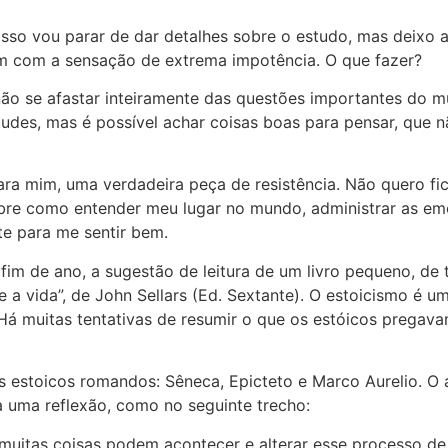
sso vou parar de dar detalhes sobre o estudo, mas deixo aq
am com a sensação de extrema impotência. O que fazer?
não se afastar inteiramente das questões importantes do
itudes, mas é possível achar coisas boas para pensar, que 
 para mim, uma verdadeira peça de resistência. Não quero f
 sobre como entender meu lugar no mundo, administrar as e
e para me sentir bem.
fim de ano, a sugestão de leitura de um livro pequeno, de 
re a vida”, de John Sellars (Ed. Sextante). O estoicismo é
Há muitas tentativas de resumir o que os estóicos pregav
es estoicos romandos: Sêneca, Epicteto e Marco Aurelio. O 
 uma reflexão, como no seguinte trecho:
muitas coisas podem acontecer e alterar esse processo de