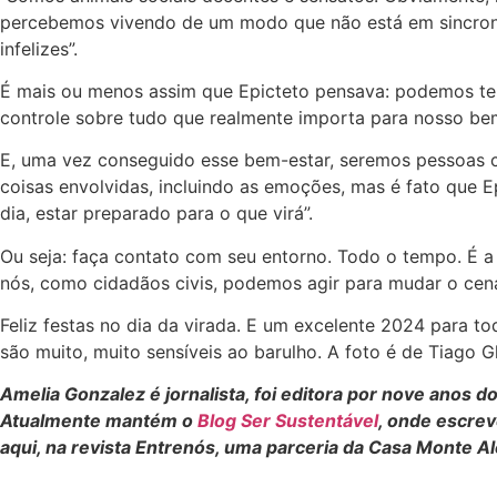
percebemos vivendo de um modo que não está em sincroni
infelizes”.
É mais ou menos assim que Epicteto pensava: podemos ter
controle sobre tudo que realmente importa para nosso bem
E, uma vez conseguido esse bem-estar, seremos pessoas c
coisas envolvidas, incluindo as emoções, mas é fato que 
dia, estar preparado para o que virá”.
Ou seja: faça contato com seu entorno. Todo o tempo. É a
nós, como cidadãos civis, podemos agir para mudar o cenár
Feliz festas no dia da virada. E um excelente 2024 para to
são muito, muito sensíveis ao barulho. A foto é de Tiago G
Amelia Gonzalez é jornalista, foi editora por nove anos d
Atualmente mantém o
Blog Ser Sustentável
, onde escre
aqui, na revista Entrenós, uma parceria da Casa Monte A