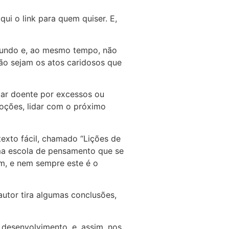
ui o link para quem quiser. E,
 mundo e, ao mesmo tempo, não
não sejam os atos caridosos que
icar doente por excessos ou
moções, lidar com o próximo
texto fácil, chamado “Lições de
 uma escola de pensamento que se
am, e nem sempre este é o
autor tira algumas conclusões,
 desenvolvimento, e, assim, nos