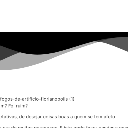
m? Foi ruim?
tivas, de desejar coisas boas a quem se tem afeto.
ra de muitos paradoxos. E isto pode fazer pender a noss