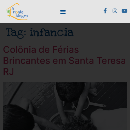
Tag:
infancia
Colônia de Férias
Brincantes em Santa Teresa
RJ