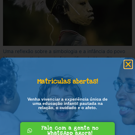
Uma reflexão sobre a simbologia e a infância do povo
Mursi, a partir de ensaio fotográfico de Hans Silvester.
Por Gandhy Piorski
Psicomotricidade
Matrículas abertas!
Venha vivenciar a experiência única de
uma educação infantil pautada na
relação, o cuidado e o afeto.
Fale com a gente no
WhatsApp agora!