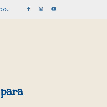
ntato
 para