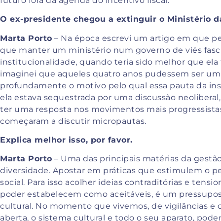
futuro fora da agenda do incentivo fiscal.
O ex-presidente chegou a extinguir o Ministério d
Marta Porto
– Na época escrevi um artigo em que per
que manter um ministério num governo de viés fasci
institucionalidade, quando teria sido melhor que el
imaginei que aqueles quatro anos pudessem ser um 
profundamente o motivo pelo qual essa pauta da insti
ela estava sequestrada por uma discussão neoliber
ter uma resposta nos movimentos mais progressist
começaram a discutir micropautas.
Explica melhor isso, por favor.
Marta Porto
– Uma das principais matérias da gestão 
diversidade. Apostar em práticas que estimulem o pen
social. Para isso acolher ideias contraditórias e ten
poder estabelecem como aceitáveis, é um pressupo
cultural. No momento que vivemos, de vigilâncias e 
aberta, o sistema cultural e todo o seu aparato, pod