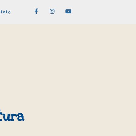
ntato
tura