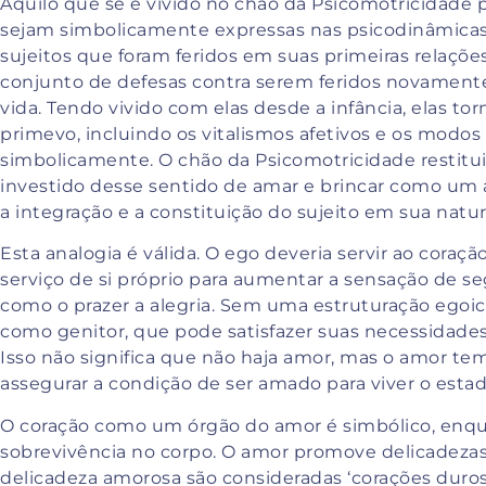
Aquilo que se é vivido no chão da Psicomotricidade p
sejam simbolicamente expressas nas psicodinâmicas a
sujeitos que foram feridos em suas primeiras relaç
conjunto de defesas contra serem feridos novament
vida. Tendo vivido com elas desde a infância, elas 
primevo, incluindo os vitalismos afetivos e os modos
simbolicamente. O chão da Psicomotricidade restitui 
investido desse sentido de amar e brincar como um
a integração e a constituição do sujeito em sua natur
Esta analogia é válida. O ego deveria servir ao coraçã
serviço de si próprio para aumentar a sensação de s
como o prazer a alegria. Sem uma estruturação egoic
como genitor, que pode satisfazer suas necessidades,
Isso não significa que não haja amor, mas o amor tem
assegurar a condição de ser amado para viver o esta
O coração como um órgão do amor é simbólico, enqua
sobrevivência no corpo. O amor promove delicadeza
delicadeza amorosa são consideradas ‘corações duros’.