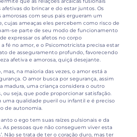
ermite que as relações arcaicas fusionais
fetivas do brincar e do estar juntos. Os
ões amorosas com seus pais ergueram um
e, cujas ameaças eles percebem como risco de
tornam-se parte de seu modo de funcionamento
 de expressar os afetos no corpo
a fé no amor, e o Psicomotricista precisa estar
 ato de asseguramento profundo, favorecendo
eza afetiva e amorosa, quiçá desejante.
o, mas, na maioria das vezes, o amor está a
egurança. O amor busca por segurança, assim
a madura, uma criança considera o outro
 ou seja, que pode proporcionar satisfação.
 uma qualidade pueril ou infantil e é preciso
do de autonomia.
nto o ego tem suas raízes pulsionais e da
s. As pessoas que não conseguem viver esta
 Não se trata de ter o coração duro, mas ter