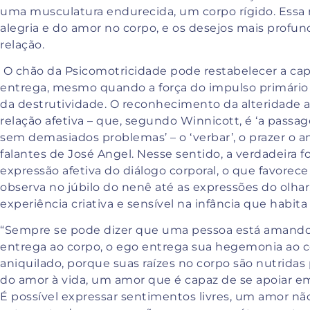
uma musculatura endurecida, um corpo rígido. Ess
alegria e do amor no corpo, e os desejos mais profun
relação.
O chão da Psicomotricidade pode restabelecer a cap
entrega, mesmo quando a força do impulso primário
da destrutividade. O reconhecimento da alteridade 
relação afetiva – que, segundo Winnicott, é ‘a passa
sem demasiados problemas’ – o ‘verbar’, o prazer o a
falantes de José Angel. Nesse sentido, a verdadeira 
expressão afetiva do diálogo corporal, o que favore
observa no júbilo do nenê até as expressões do olha
experiência criativa e sensível na infância que habita
“Sempre se pode dizer que uma pessoa está amando
entrega ao corpo, o ego entrega sua hegemonia ao co
aniquilado, porque suas raízes no corpo são nutridas
do amor à vida, um amor que é capaz de se apoiar em 
É possível expressar sentimentos livres, um amor não