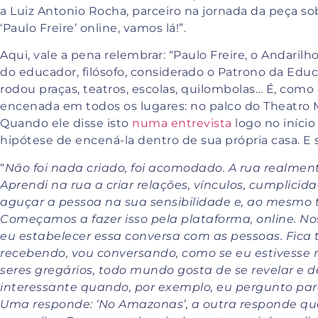
a Luiz Antonio Rocha, parceiro na jornada da peça sob
‘Paulo Freire’ online, vamos lá!”.
Aqui, vale a pena relembrar: “Paulo Freire, o Andaril
do educador, filósofo, considerado o Patrono da Educ
rodou praças, teatros, escolas, quilombolas… É, como d
encenada em todos os lugares: no palco do Theatro 
Quando ele disse isto
numa entrevista
logo no início
hipótese de encená-la dentro de sua própria casa. E 
“
Não foi nada criado, foi acomodado. A rua realme
Aprendi na rua a criar relações, vínculos, cumplicida
aguçar a pessoa na sua sensibilidade e, ao mesmo 
Começamos a fazer isso pela plataforma, online. N
eu estabelecer essa conversa com as pessoas. Fica
recebendo, vou conversando, como se eu estivesse n
seres gregários, todo mundo gosta de se revelar e d
interessante quando, por exemplo, eu pergunto par
Uma responde: ‘No Amazonas’, a outra responde que