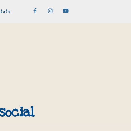
ntato
social