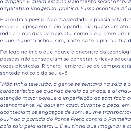
a ampliar. E quem está no isolamento social amplia
arquitetura imagética, poética. E isso acontece ali 
E aí entra a poesia. Não. Na verdade, a poesia está 
encenar a peça em meio à pandemia, quase um ato de
rodeiam nos dias de hoje. Ou, como ele prefere dizer,
é que Riguetti achou, sim, a arte na tela plana e fri
Foi logo no início que houve o encontro da tecnolog
pessoas não conseguiam se conectar, e ficava aquela
vozes picotadas, Richard lembrou-se de tempos atrás
sentado no colo de seu avô.
“
Não tinha televisão, a gente se sentava na sala e o
característico de quando perdia as ondas, e aí cr
atenção maior porque a imperfeição do som fazia c
atentamente. Aí, aqui em casa, durante a peça, e
aconteciam os engasgos de som, eu me transportav
ouvindo a partida do Ponte Preta contra o Palmeiras.
bola saiu pela lateral”… E eu tinha que imaginar e 